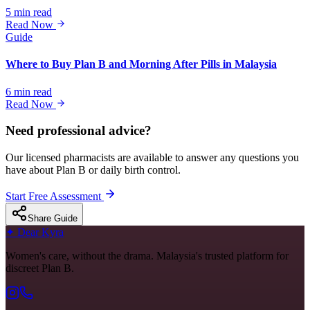
5 min read
Read Now
Guide
Where to Buy Plan B and Morning After Pills in Malaysia
6 min read
Read Now
Need professional advice?
Our licensed pharmacists are available to answer any questions you
have about Plan B or daily birth control.
Start Free Assessment
Share Guide
✦
Dear Kyra
Women's care, without the drama. Malaysia's trusted platform for
discreet Plan B.