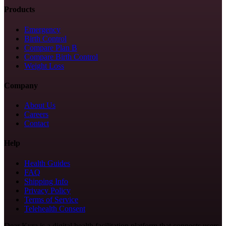
Products
Emergency
Birth Control
Compare Plan B
Compare Birth Control
Weight Loss
Company
About Us
Careers
Contact
Help
Health Guides
FAQ
Shipping Info
Privacy Policy
Terms of Service
Telehealth Consent
Dear Kyra is a digital health facilitation platform that connects users