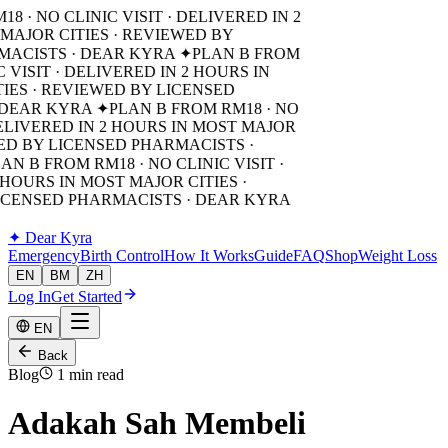
8 · NO CLINIC VISIT · DELIVERED IN 2
MAJOR CITIES · REVIEWED BY
MACISTS · DEAR KYRA ✦
PLAN B FROM
C VISIT · DELIVERED IN 2 HOURS IN
IES · REVIEWED BY LICENSED
 DEAR KYRA ✦
PLAN B FROM RM18 · NO
DELIVERED IN 2 HOURS IN MOST MAJOR
WED BY LICENSED PHARMACISTS ·
AN B FROM RM18 · NO CLINIC VISIT ·
 HOURS IN MOST MAJOR CITIES ·
ICENSED PHARMACISTS · DEAR KYRA
✦
Dear Kyra
Emergency
Birth Control
How It Works
Guide
FAQ
Shop
Weight Loss
EN
BM
ZH
Log In
Get Started
EN
Back
Blog
1 min read
Adakah Sah Membeli