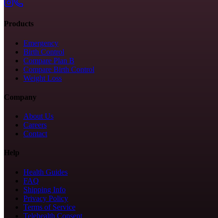
Products
Emergency
Birth Control
Compare Plan B
Compare Birth Control
Weight Loss
Company
About Us
Careers
Contact
Help
Health Guides
FAQ
Shipping Info
Privacy Policy
Terms of Service
Telehealth Consent