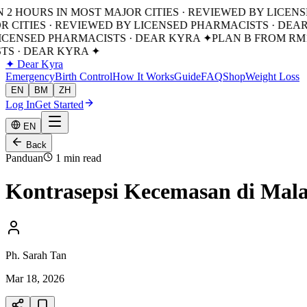
IN 2 HOURS IN MOST MAJOR CITIES · REVIEWED BY LICEN
OR CITIES · REVIEWED BY LICENSED PHARMACISTS · DEAR
LICENSED PHARMACISTS · DEAR KYRA ✦
PLAN B FROM RM18
TS · DEAR KYRA ✦
✦
Dear Kyra
Emergency
Birth Control
How It Works
Guide
FAQ
Shop
Weight Loss
EN
BM
ZH
Log In
Get Started
EN
Back
Panduan
1 min read
Kontrasepsi Kecemasan di Mal
Ph. Sarah Tan
Mar 18, 2026