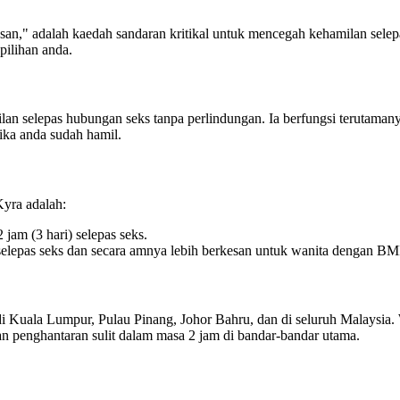
an," adalah kaedah sandaran kritikal untuk mencegah kehamilan selepa
ilihan anda.
an selepas hubungan seks tanpa perlindungan. Ia berfungsi terutaman
ika anda sudah hamil.
Kyra adalah:
jam (3 hari) selepas seks.
elepas seks dan secara amnya lebih berkesan untuk wanita dengan BMI 
i Kuala Lumpur, Pulau Pinang, Johor Bahru, dan di seluruh Malaysia. 
n penghantaran sulit dalam masa 2 jam di bandar-bandar utama.