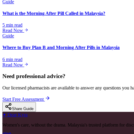
Guide
What is the Morning After Pill Called in Malaysia?
5 min read
Read Now
Guide
Where to Buy Plan B and Morning After Pills in Malaysia
6 min read
Read Now
Need professional advice?
Our licensed pharmacists are available to answer any questions you ha
Start Free Assessment
Share Guide
✦
Dear Kyra
Women's care, without the drama. Malaysia's trusted platform for disc